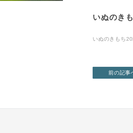
いぬのきもち
いぬのきもち2
前の記事